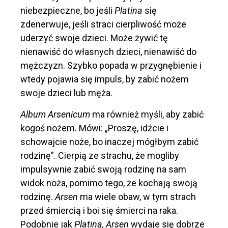
niebezpieczne, bo jeśli
Platina
się
zdenerwuje, jeśli straci cierpliwość może
uderzyć swoje dzieci. Może żywić tę
nienawiść do własnych dzieci, nienawiść do
mężczyzn. Szybko popada w przygnębienie i
wtedy pojawia się impuls, by zabić nożem
swoje dzieci lub męża.
Album Arsenicum
ma również myśli, aby zabić
kogoś nożem. Mówi: „Proszę, idźcie i
schowajcie noże, bo inaczej mógłbym zabić
rodzinę”. Cierpią ze strachu, że mogliby
impulsywnie zabić swoją rodzinę na sam
widok noża, pomimo tego, że kochają swoją
rodzinę.
Arsen
ma wiele obaw, w tym strach
przed śmiercią i boi się śmierci na raka.
Podobnie jak
Platina, Arsen
wydaje się dobrze