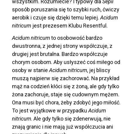
wszystkim. Rozumiecie? I typowy dla
Sepii
sposób poruszania się to szybki ruch, ćwiczy
aerobik i czuje się dzięki temu lepiej.
Acidum
nitricum
jest prezesem Klubu Resentful.
Acidum nitricum
to osobowość bardzo
dwustronna, z jednej strony współczuje, z
drugiej jest brutalna. Bardzo współczuje
chorym osobom. Aby usłyszeć coś miłego od
osoby w stanie
Acidum nitricum
, jej bliscy
muszą najpierw się zachorować. Na przykład
mąż na codzień kłóci się z żoną, ale gdy tylko
żona zachoruje, staje się cudownym mężem.
Ona musi być chora, żeby zdobyć jego miłość.
To jest wyjątkowe w przypadku
Acidum
nitricum
. Ale gdy tylko się zdenerwują, nie
znają granic i nie mają już współczucia ani