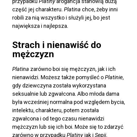
przypadku
Platiny
arogancja stanowią dużą
część jej charakteru.
Platina
chce, żeby inni
robili za nią wszystko i służyli jej, bo jest
największa i najlepsza.
Strach i nienawiść do
mężczyzn
Platina
zarówno boi się mężczyzn, jak i ich
nienawidzi. Możesz także pomyśleć o
Platinie
,
gdy dziewczyna została wykorzystana
seksualnie lub zgwałcona. Albo młoda dama
była wcześniej normalna pod względem bycia,
intelektu, charakteru, potem została
zgwałcona i od tego czasu nienawidzi
mężczyzn lub się ich boi. Może się to zdarzyć
zarówno w przypadku
Platiny
jak i
Sepii
.