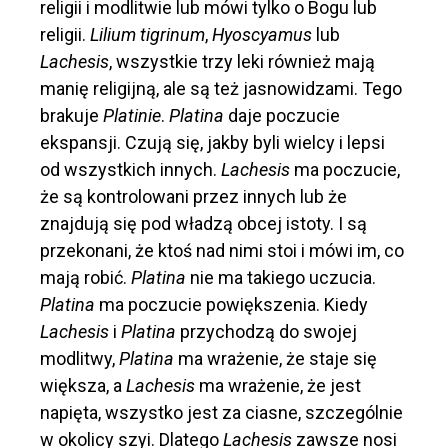
religii i modlitwie lub mówi tylko o Bogu lub
religii.
Lilium tigrinum
,
Hyoscyamus
lub
Lachesis
, wszystkie trzy leki również mają
manię religijną, ale są też jasnowidzami. Tego
brakuje
Platinie
.
Platina
daje poczucie
ekspansji. Czują się, jakby byli wielcy i lepsi
od wszystkich innych.
Lachesis
ma poczucie,
że są kontrolowani przez innych lub że
znajdują się pod władzą obcej istoty. I są
przekonani, że ktoś nad nimi stoi i mówi im, co
mają robić.
Platina
nie ma takiego uczucia.
Platina
ma poczucie powiększenia. Kiedy
Lachesis
i
Platina
przychodzą do swojej
modlitwy,
Platina
ma wrażenie, że staje się
większa, a
Lachesis
ma wrażenie, że jest
napięta, wszystko jest za ciasne, szczególnie
w okolicy szyi. Dlatego
Lachesis
zawsze nosi