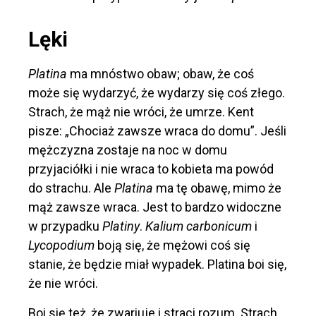
Lęki
Platina
ma mnóstwo obaw; obaw, że coś
może się wydarzyć, że wydarzy się coś złego.
Strach, że mąż nie wróci, że umrze. Kent
pisze: „Chociaż zawsze wraca do domu”. Jeśli
mężczyzna zostaje na noc w domu
przyjaciółki i nie wraca to kobieta ma powód
do strachu. Ale
Platina
ma tę obawę, mimo że
mąż zawsze wraca. Jest to bardzo widoczne
w przypadku
Platiny
.
Kalium carbonicum
i
Lycopodium
boją się, że mężowi coś się
stanie, że będzie miał wypadek. Platina boi się,
że nie wróci.
Boi się też, że zwariuje i straci rozum. Strach