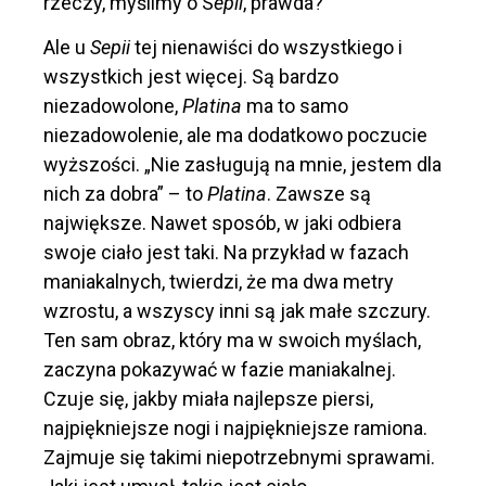
rzeczy, myślimy o S
epii
, prawda?
Ale u
Sepii
tej nienawiści do wszystkiego i
wszystkich jest więcej. Są bardzo
niezadowolone,
Platina
ma to samo
niezadowolenie, ale ma dodatkowo poczucie
wyższości. „Nie zasługują na mnie, jestem dla
nich za dobra” – to
Platina
. Zawsze są
największe. Nawet sposób, w jaki odbiera
swoje ciało jest taki. Na przykład w fazach
maniakalnych, twierdzi, że ma dwa metry
wzrostu, a wszyscy inni są jak małe szczury.
Ten sam obraz, który ma w swoich myślach,
zaczyna pokazywać w fazie maniakalnej.
Czuje się, jakby miała najlepsze piersi,
najpiękniejsze nogi i najpiękniejsze ramiona.
Zajmuje się takimi niepotrzebnymi sprawami.