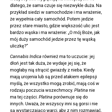
dlatego, że sama czuje się niezwykle duża. Na
przykład siedzi w samochodzie i ma wrażenie,
że wypełnia cały samochód. Potem jedzie
przez stare miasto, gdzie większość ulic jest
bardzo wąska i ma wrażenie: „O mój Boże, jak
mój duży samochód jedzie przez tę wąską
uliczkę?”
Cannabis Indica
również ma to uczucie: jej
dłoń jest tak duża, że ​​wydaje jej się, że
mogłaby nią strącić gwiazdy z nieba. Kiedy
mają urojenia lub są przed atakiem epilepsji
myślą, że wszystko mogą zrobić, mają coś w
rodzaju poczucia wszechmocy.
Platina
nie
ma tej części.
Platina
porównuje się do
innych. Uważa, że ​​wszyscy inni są gorsi i nie
są wystarczająco warci, aby z nim rozmawiać.