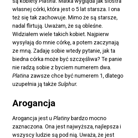
są kobiety
Platina.
Matka wygląda jak siostra
własnej córki, która jest o 5 lat starsza. I ona
też się tak zachowuje. Mimo że są starsze,
nadal flirtują. Uważam, że są obleśne.
Widziałem wiele takich kobiet. Najpierw
wysyłają do mnie córkę, a potem zaczynają
ze mną. Zadaję sobie wtedy pytanie, jak ta
biedna córka może być szczęśliwa? Te panie
nie radzą sobie z byciem numerem dwa.
Platina
zawsze chce być numerem 1, dlatego
uzupełnia ją także
Sulphur.
Arogancja
Arogancja jest u
Platiny
bardzo mocno
zaznaczona
.
Ona jest najwyższa, najlepsza i
wszyscy ludzie są pod nią. Uważa, że jest