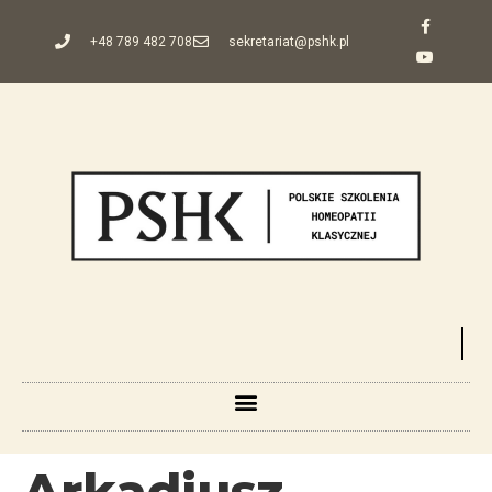
+48 789 482 708
sekretariat@pshk.pl
Arkadiusz