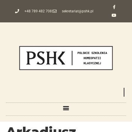
+48 789 482 708
sekretariat@pshk.pl
Arkadiusz