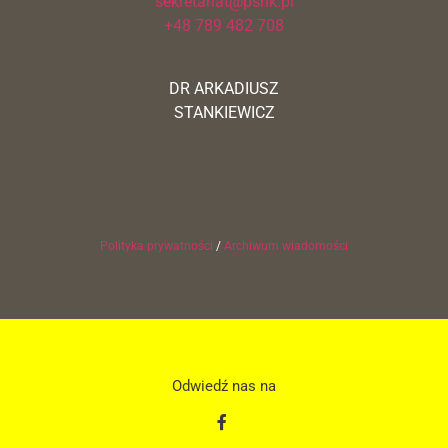
sekretariat@pshk.pl
+48 789 482 708
DR ARKADIUSZ
STANKIEWICZ
Polityka prywatności
/
Archiwum wiadomości
Odwiedź nas na