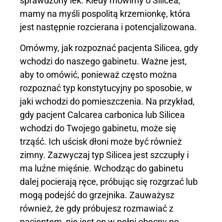
sprawdzony lek. Kiedy mówimy o Silicea,
mamy na myśli pospolitą krzemionkę, która
jest następnie rozcierana i potencjalizowana.
Omówmy, jak rozpoznać pacjenta Silicea, gdy
wchodzi do naszego gabinetu. Ważne jest,
aby to omówić, ponieważ często można
rozpoznać typ konstytucyjny po sposobie, w
jaki wchodzi do pomieszczenia. Na przykład,
gdy pacjent Calcarea carbonica lub Silicea
wchodzi do Twojego gabinetu, może się
trząść. Ich uścisk dłoni może być również
zimny. Zazwyczaj typ Silicea jest szczupły i
ma luźne mięśnie. Wchodząc do gabinetu
dalej pocierają ręce, próbując się rozgrzać lub
mogą podejść do grzejnika. Zauważysz
również, że gdy próbujesz rozmawiać z
pacjentem, nie jest on w pełni obecny po