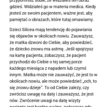
przypomnisz sobie, że widziałeś ten obraz
gdzieś. Widziałeś go w materia medica. Kiedy
jesteś ze swoim pacjentem, ważne jest, aby
pamiętać o obrazach, które tutaj omawiamy.
Dzieci Silicea mają tendencję do pojawiania
się objawów w okolicach nowiu. Zauważysz,
że matka dzwoni do Ciebie, aby powiedzieć,
że dziecko znowu ma astmę. Jeśli spojrzysz
na kartę pacjenta, zobaczysz, że pacjent
przychodzi do Ciebie o tej samej porze
każdego miesiąca z napadem lub czymś
innym. Matka może nie zauważyć, że jest to w
okolicach nowiu, ale może powiedzieć „och, to
się znowu dzieje”. To od Ciebie zależy, czy
zwrócisz uwagę na daty i zauważysz, że jest
nów. Zwrócenie uwagi na datę wizyty
pacjenta jest bardzo ważne, zwłaszcza gdy