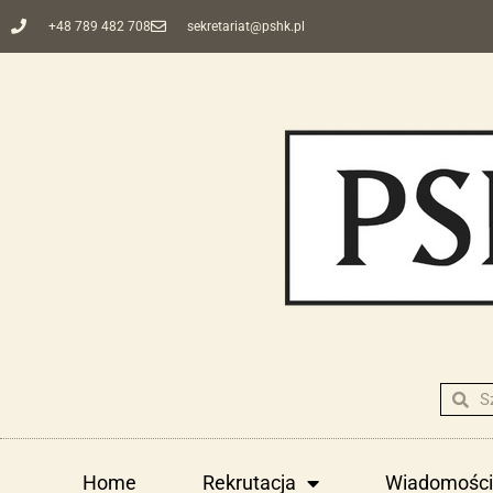
+48 789 482 708
sekretariat@pshk.pl
Home
Rekrutacja
Wiadomości