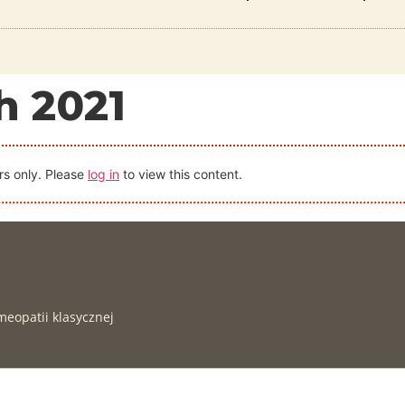
h 2021
rs only. Please
log in
to view this content.
meopatii klasycznej