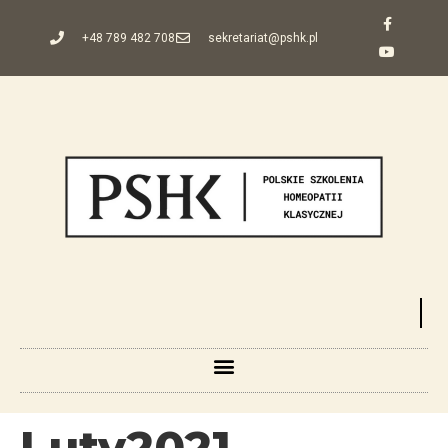
+48 789 482 708
sekretariat@pshk.pl
Luty2021