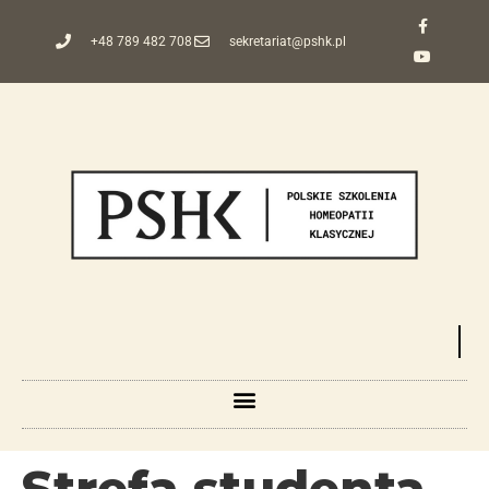
+48 789 482 708
sekretariat@pshk.pl
Strefa studenta