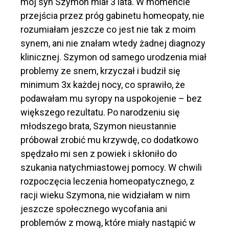
mój syn Szymon miał 3 lata. W momencie
przejścia przez próg gabinetu homeopaty, nie
rozumiałam jeszcze co jest nie tak z moim
synem, ani nie znałam wtedy żadnej diagnozy
klinicznej. Szymon od samego urodzenia miał
problemy ze snem, krzyczał i budził się
minimum 3x każdej nocy, co sprawiło, że
podawałam mu syropy na uspokojenie – bez
większego rezultatu. Po narodzeniu się
młodszego brata, Szymon nieustannie
próbował zrobić mu krzywdę, co dodatkowo
spędzało mi sen z powiek i skłoniło do
szukania natychmiastowej pomocy. W chwili
rozpoczęcia leczenia homeopatycznego, z
racji wieku Szymona, nie widziałam w nim
jeszcze społecznego wycofania ani
problemów z mową, które miały nastąpić w