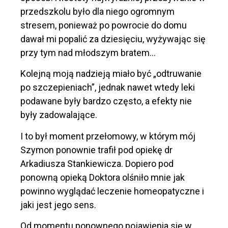
przedszkolu było dla niego ogromnym
stresem, ponieważ po powrocie do domu
dawał mi
popali
ć
za
dziesięciu,
wy
ż
ywaj
ą
c się
przy tym
na
d
młodszym
bratem…
Kolejną moją nadzieją miało być „odtruwanie
po szczepieniach”, jednak nawet wtedy leki
podawane były bardzo często, a efekty nie
były zadowalające.
I to był moment przełomowy, w którym mój
Szymon ponownie trafił pod opiekę dr
Arkadiusza Stankiewicza. Dopiero pod
ponowną opieką Doktora olśniło mnie jak
powinno wyglądać leczenie homeopatyczne i
jaki jest jego sens.
Od momentu ponownego pojawienia się w