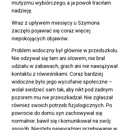
mutyzmu wybiórczego, a ja powoli traciłam
nadzieję.
Wraz z upływem miesięcy u Szymona
zaczęło pojawiać się coraz więcej
niepokojących objawów.
Problem widoczny był g
łównie w przedszkolu.
Nie odzywał się tam ani słowem, nie brał
udziału w zabawach, grach ani nie nawiązywał
kontaktu z rówieśnikami.
Coraz bardziej
widoczne było jego wycofanie społeczne –
wolał siedzieć sam tak, aby nikt pod żadnym
pozorem mu nie przeszkadzał.
Nie zgłaszał
również
swoich potrzeb
fizjologicznych
.
P
o
powrocie do domu
syn
zachowywał się
normalnie:
bawił się i komunikował
na swój
sposób. Niestety najwyraźniej przebywanie w