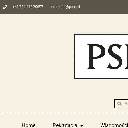
+48 789 482 708
sekretariat@pshk.pl
Home
Rekrutacja
Wiadomośc