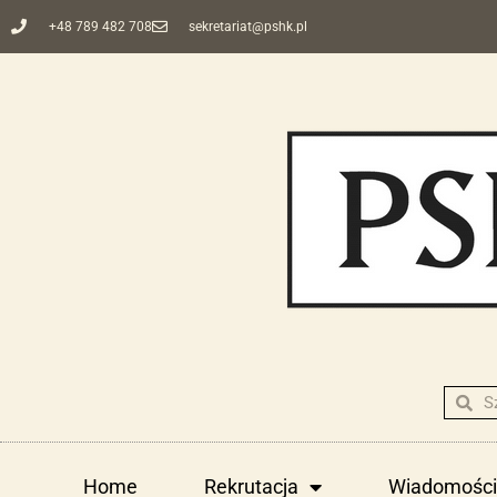
+48 789 482 708
sekretariat@pshk.pl
Home
Rekrutacja
Wiadomości