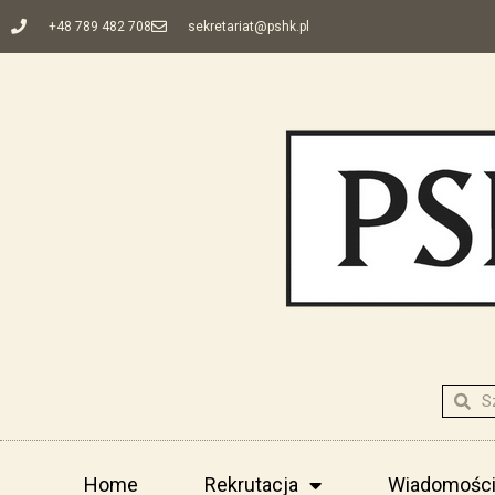
+48 789 482 708
sekretariat@pshk.pl
Home
Rekrutacja
Wiadomośc