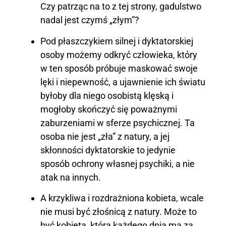
Czy patrząc na to z tej strony, gadulstwo
nadal jest czymś „złym”?
Pod płaszczykiem silnej i dyktatorskiej
osoby możemy odkryć
człowieka
, któr
y
w ten sposób
próbuje
maskować
swoje
lęki i niepewność,
a ujawnienie ich światu
byłoby dla niego osobistą klęską
i
mogłoby skończyć się poważnymi
zaburzeniami w sferze psychicznej.
Ta
osoba nie jest „zła” z natury, a jej
s
kłonności dyktatorskie to
jedynie
sposób ochrony
własnej psychiki
, a nie
atak na innych.
A
krzykliwa i rozdrażniona
kobieta,
wcale
nie musi być złośnicą z natury. Może to
być kobieta, która każdego dnia ma za