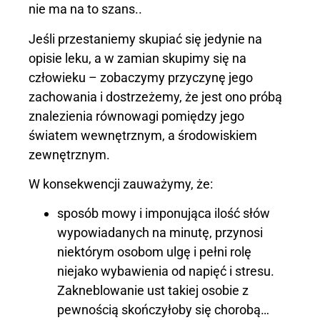
nie ma na to szans..
Jeśli przestaniemy skupiać się jedynie na
opisie leku, a w zamian skupimy się na
człowieku – zobaczymy przyczynę jego
zachowania i dostrzeżemy, że jest ono próbą
znalezienia równowagi pomiędzy jego
światem wewnętrznym, a środowiskiem
zewnętrznym.
W konsekwencji zauważymy, że:
sposób mowy i
imponująca
ilość słów
wypowiadanych na minutę,
przynosi
niek
t
órym
osob
om
ulgę i
pełni rolę
niejako wybawieni
a
od napięć i stresu.
Z
akneblowanie ust takiej osobie z
pewnością skończyłoby się chorobą…