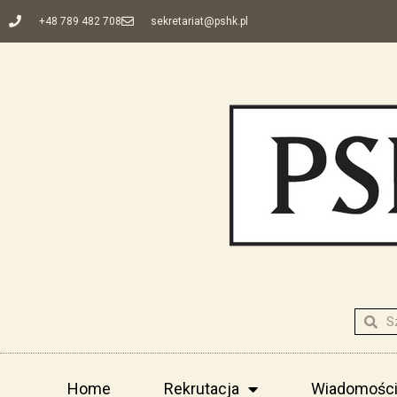
+48 789 482 708
sekretariat@pshk.pl
Home
Rekrutacja
Wiadomośc