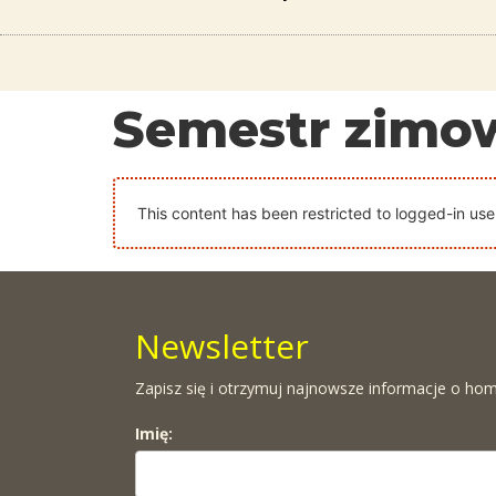
Semestr zimo
This content has been restricted to logged-in use
Newsletter
Zapisz się i otrzymuj najnowsze informacje o hom
Imię: