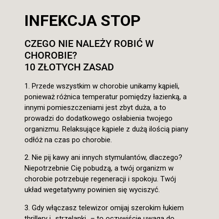
INFEKCJA STOP
CZEGO NIE NALEŻY ROBIĆ W
CHOROBIE?
10 ZŁOTYCH ZASAD
1. Przede wszystkim w chorobie unikamy kąpieli,
ponieważ różnica temperatur pomiędzy łazienką, a
innymi pomieszczeniami jest zbyt duża, a to
prowadzi do dodatkowego osłabienia twojego
organizmu. Relaksujące kąpiele z dużą ilością piany
odłóż na czas po chorobie.
2. Nie pij kawy ani innych stymulantów, dlaczego?
Niepotrzebnie Cię pobudzą, a twój organizm w
chorobie potrzebuje regeneracji i spokoju. Twój
układ wegetatywny powinien się wyciszyć.
3. Gdy włączasz telewizor omijaj szerokim łukiem
thrillery i „strzelanki„ – to oczywiście uwaga do