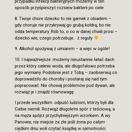
przypadku infekcji bakteryjnych możemy w ten
sposób przyśpieszyć rozsiew bakterii po ciele.
8. Twoje chore dziecko to nie garnek z obiadem –
gdy choruje nie przykrywaj go grubą kołdrą, bo nie
odda temperatury. Rób to, o co w danej chwili prosi –
dziecko wie, czego potrzebuje… z reguły
9. Alkohol spożywaj z umiarem – a więc w ogóle!
10. I najważniejsze: możemy nieustannie łatać dach
przez który cieknie woda, ale długofalowo potrzeba
jego wymiany. Podobnie jest z Tobą – zaobserwuj co
doprowadziło do choroby i postaraj się nad tym
popracować. Nie chowaj problemów pod dywan, ale
rozwiąż je i znajdź równowagę
I przede wszystkim: odpuść ludziom, którzy byli dla
Ciebie niemili. Rozwiąż długoletni spór z teściową, a
na męża spójrz przychylniejszym wzorkiem. A wy
Panowie, nie miejcie za złe jeśli żona po całym
ciężkim dniu woli czytać książkę w samotności