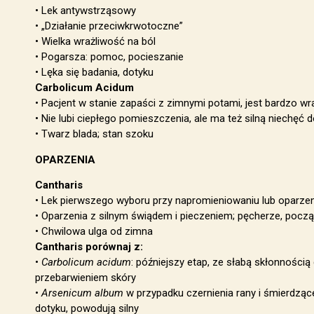
• Lek antywstrząsowy
• „Działanie przeciwkrwotoczne”
• Wielka wrażliwość na ból
• Pogarsza: pomoc, pocieszanie
• Lęka się badania, dotyku
Carbolicum Acidum
• Pacjent w stanie zapaści z zimnymi potami, jest bardzo wr
• Nie lubi ciepłego pomieszczenia, ale ma też silną niechę
• Twarz blada; stan szoku
OPARZENIA
Cantharis
• Lek pierwszego wyboru przy napromieniowaniu lub oparzen
• Oparzenia z silnym świądem i pieczeniem; pęcherze, począ
• Chwilowa ulga od zimna
Cantharis porównaj z:
•
Carbolicum acidum
: późniejszy etap, ze słabą skłonnością
przebarwieniem skóry
•
Arsenicum album
w przypadku czernienia rany i śmierdzące
dotyku, powodują silny