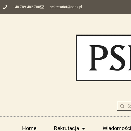
+48 789 482 708
sekretariat@pshk.pl
Home
Rekrutacja
Wiadomośc