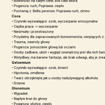
• Bolesność na całym ciele; boli cała skóra
• Pogarsza: ruch, Poprawia: ciepło
• Porównaj z: Bellis perensis: Poprawia ruch, zimno
Coca
• Czynniki wyzwalające: szok, wyczerpanie emocjonalne
• Ciężka praca -> wyczerpanie
• Nieśmiały i przestraszony
• Przydatny dla zapracowanych biznesmenów, cierpiących
• Trauma, zawroty głowy
• Pogarsza: poruszanie głową lub oczami
• Osoby zadbane, ubiór i wygląd zewnętrzny jest dla nich ba
• Wstydliwy; ma barwne fantazje, ale brak odwagi, aby je zre
Gelsemium
• Czynniki wyzwalające: szok, śmierć
• Hipotonia, omdlenia
• Twarz obrzęknięta jak u osoby nadużywającej alkoholu
• Drżenie
Glonoinum
• Wypadek
• Napływ krwi do głowy
• Pogarsza: słońce, ciepło