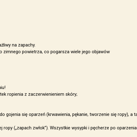
ażliwy na zapachy.
ć do zimnego powietrza, co pogarsza wiele jego objawów
iu!
tek ropienia z zaczerwienieniem skóry;
 do gojenia się oparzeń (krwawienia, pękanie, tworzenie się ropy), a
j ropy („zapach zwłok”). Wszystkie wysypki i pęcherze po oparzenia