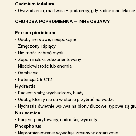
Cadmium iodatum
• Owrzodzenia, martwica – podajemy, gdy żadne inne leki nie 
CHOROBA POPROMIENNA – INNE OBJAWY
Ferrum picrinicum
• Osoby nerwowe, niespokojne
• Zmęczony i śpiący
• Nie może zebrać myśli
• Zapominalski, zdezorientowany
• Niedokrwistość lub anemia
• Osłabienie
• Potencja C6-C12
Hydrastis
• Pacjent słaby, wychudzony, blady.
• Osoby, którzy nie są w stanie przybrać na wadze
• Hydrastis świetnie wpływa na błony śluzowe; typowe są grub
Nux vomica
• Pacjent poirytowany, nudności, wymioty.
Phosphorus
• Napromieniowanie wywołuje zmiany w organizmie