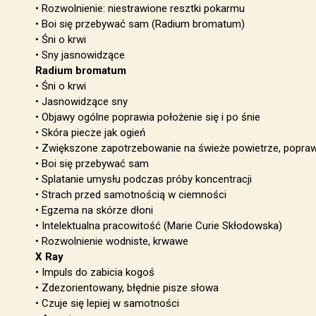
• Rozwolnienie: niestrawione resztki pokarmu
• Boi się przebywać sam (Radium bromatum)
• Śni o krwi
• Sny jasnowidzące
Radium bromatum
• Śni o krwi
• Jasnowidzące sny
• Objawy ogólne poprawia położenie się i po śnie
• Skóra piecze jak ogień
• Zwiększone zapotrzebowanie na świeże powietrze, popra
• Boi się przebywać sam
• Splatanie umysłu podczas próby koncentracji
• Strach przed samotnością w ciemności
• Egzema na skórze dłoni
• Intelektualna pracowitość (Marie Curie Skłodowska)
• Rozwolnienie wodniste, krwawe
X Ray
• Impuls do zabicia kogoś
• Zdezorientowany, błędnie pisze słowa
• Czuje się lepiej w samotności