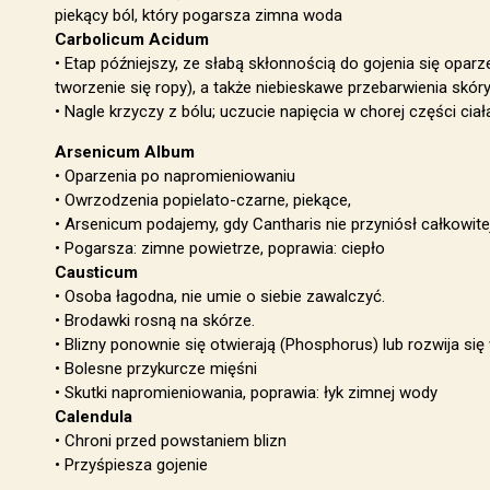
piekący ból, który pogarsza zimna woda
Carbolicum Acidum
• Etap późniejszy, ze słabą skłonnością do gojenia się oparz
tworzenie się ropy), a także niebieskawe przebarwienia skór
• Nagle krzyczy z bólu; uczucie napięcia w chorej części ciał
Arsenicum Album
• Oparzenia po napromieniowaniu
• Owrzodzenia popielato-czarne, piekące,
• Arsenicum podajemy, gdy Cantharis nie przyniósł całkowitej 
• Pogarsza: zimne powietrze, poprawia: ciepło
Causticum
• Osoba łagodna, nie umie o siebie zawalczyć.
• Brodawki rosną na skórze.
• Blizny ponownie się otwierają (Phosphorus) lub rozwija się
• Bolesne przykurcze mięśni
• Skutki napromieniowania, poprawia: łyk zimnej wody
Calendula
• Chroni przed powstaniem blizn
• Przyśpiesza gojenie