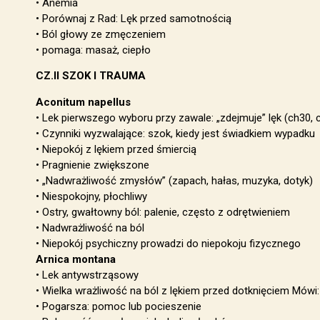
• Anemia
• Porównaj z Rad: Lęk przed samotnością
• Ból głowy ze zmęczeniem
• pomaga: masaż, ciepło
CZ.II SZOK I TRAUMA
Aconitum napellus
• Lek pierwszego wyboru przy zawale: „zdejmuje” lęk (ch30, 
• Czynniki wyzwalające: szok, kiedy jest świadkiem wypadku
• Niepokój z lękiem przed śmiercią
• Pragnienie zwiększone
• „Nadwrażliwość zmysłów” (zapach, hałas, muzyka, dotyk)
• Niespokojny, płochliwy
• Ostry, gwałtowny ból: palenie, często z odrętwieniem
• Nadwrażliwość na ból
• Niepokój psychiczny prowadzi do niepokoju fizycznego
Arnica montana
• Lek antywstrząsowy
• Wielka wrażliwość na ból z lękiem przed dotknięciem Mówi: 
• Pogarsza: pomoc lub pocieszenie