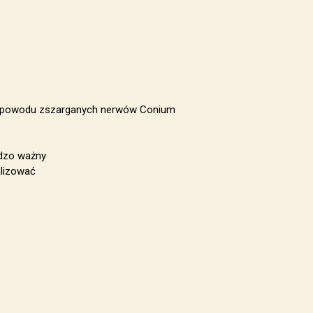
 z powodu zszarganych nerwów Conium
rdzo ważny
alizować