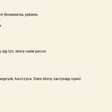
eń (krwawienia, pękanie,
y
a
ulgi tzn. skóra nadal piecze.
 wyprysk, łuszczyca. Stare blizny zaczynają ropieć