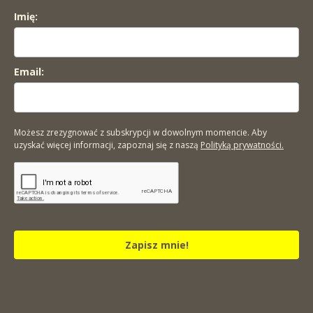
Imię:
Email:
Możesz zrezygnować z subskrypcji w dowolnym momencie. Aby
uzyskać więcej informacji, zapoznaj się z naszą
Polityką prywatności.
Zapisz mnie!