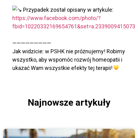
Przypadek został opisany w artykule:
https://www.facebook.com/photo/?
fbid=10220332169654761&set=a.2339009415073
—————————
Jak widzicie: w PSHK nie próżnujemy! Robimy
wszystko, aby wspomóc rozwój homeopatii i
ukazać Wam wszystkie efekty tej terapii!
Najnowsze artykuły