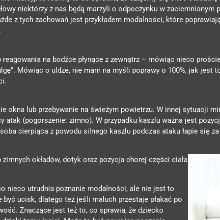
łowy niektórzy z nas będą marzyli o odpoczynku w zaciemnionym po
ażde z tych zachowań jest przykładem modalności, które poprawiają 
.
reagowania na bodźce płynące z zewnątrz – mówiąc nieco proście
i ulgę”. Mówiąc o uldze, nie mam na myśli poprawy o 100%, jak jest 
i.
cie okna lub przebywanie na świeżym powietrzu. W innej sytuacji m
atak (pogorszenie: zimno). W przypadku kaszlu ważna jest pozycja 
li osoba cierpiąca z powodu silnego kaszlu podczas ataku łapie się 
b zimnych okładów, dotyk oraz pozycja chorej części ciała
co nieco utrudnia poznanie modalności, ale nie jest to
yć ucisk, dlatego też jeśli maluch przestaje płakać po
wość. Znaczące jest też to, co sprawia, że dziecko