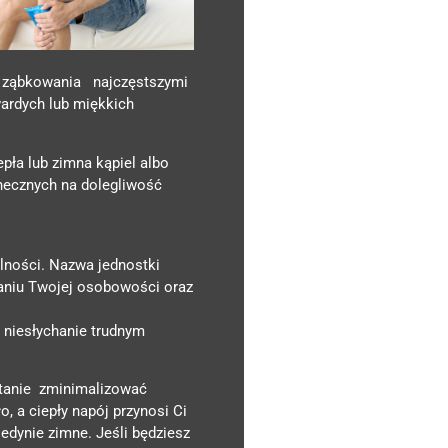
as ząbkowania najczęstszymi
wardych lub miękkich
pła lub zimna kąpiel albo
onecznych na dolegliwość
lności. Nazwa jednostki
naniu Twojej osobowości oraz
 niesłychanie trudnym
 stanie zminimalizować
o, a ciepły napój przynosi Ci
jedynie zimne. Jeśli będziesz