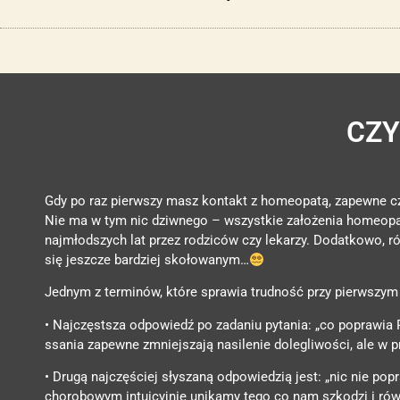
CZY
Gdy po raz pierwszy masz kontakt z homeopatą, zapewne czuj
Nie ma w tym nic dziwnego – wszystkie założenia homeopati
najmłodszych lat przez rodziców czy lekarzy. Dodatkowo, 
się jeszcze bardziej skołowanym…
Jednym z terminów, które sprawia trudność przy pierwszym 
• Najczęstsza odpowiedź po zadaniu pytania: „co poprawia Pa
ssania zapewne zmniejszają nasilenie dolegliwości, ale w p
• Drugą najczęściej słyszaną odpowiedzią jest: „nic nie po
chorobowym intuicyjnie unikamy tego co nam szkodzi i równi