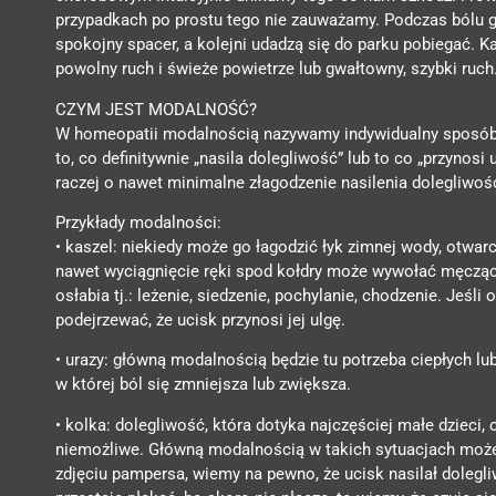
przypadkach po prostu tego nie zauważamy. Podczas bólu g
spokojny spacer, a kolejni udadzą się do parku pobiegać. K
powolny ruch i świeże powietrze lub gwałtowny, szybki ruch
CZYM JEST MODALNOŚĆ?
W homeopatii modalnością nazywamy indywidualny sposób 
to, co definitywnie „nasila dolegliwość” lub to co „przynos
raczej o nawet minimalne złagodzenie nasilenia dolegliwośc
Przykłady modalności:
• kaszel: niekiedy może go łagodzić łyk zimnej wody, otwar
nawet wyciągnięcie ręki spod kołdry może wywołać męczący 
osłabia tj.: leżenie, siedzenie, pochylanie, chodzenie. Jeś
podejrzewać, że ucisk przynosi jej ulgę.
• urazy: główną modalnością będzie tu potrzeba ciepłych lu
w której ból się zmniejsza lub zwiększa.
• kolka: dolegliwość, która dotyka najczęściej małe dzieci, 
niemożliwe. Główną modalnością w takich sytuacjach może b
zdjęciu pampersa, wiemy na pewno, że ucisk nasilał dolegli