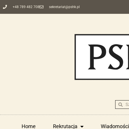
+48 789 482 708
sekretariat@pshk.pl
Home
Rekrutacja
Wiadomości