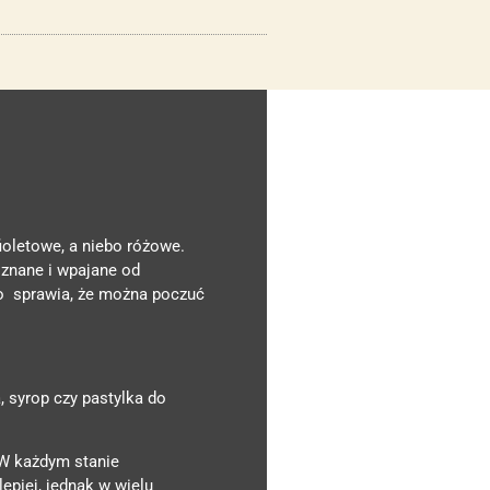
ioletowe, a niebo różowe.
 znane i wpajane od
co sprawia, że można poczuć
, syrop czy pastylka do
 W każdym stanie
epiej, jednak w wielu