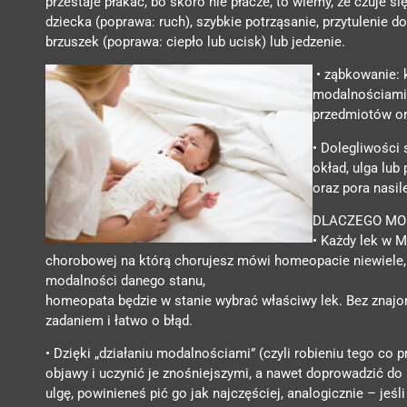
przestaje płakać, bo skoro nie płacze, to wiemy, że czuje s
dziecka (poprawa: ruch), szybkie potrząsanie, przytulenie d
brzuszek (poprawa: ciepło lub ucisk) lub jedzenie.
• ząbkowanie: 
modalnościami j
przedmiotów or
• Dolegliwości 
okład, ulga lub
oraz pora nasil
DLACZEGO MO
• Każdy lek w 
chorobowej na którą chorujesz mówi homeopacie niewiele, 
modalności danego stanu,
homeopata będzie w stanie wybrać właściwy lek. Bez znajom
zadaniem i łatwo o błąd.
• Dzięki „działaniu modalnościami” (czyli robieniu tego co
objawy i uczynić je znośniejszymi, a nawet doprowadzić do p
ulgę, powinieneś pić go jak najczęściej, analogicznie – jeś