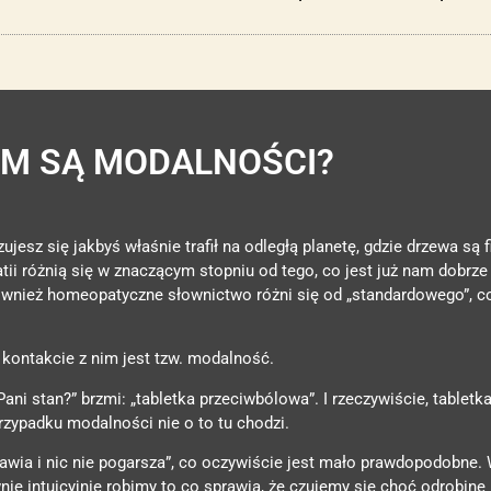
M SĄ MODALNOŚCI?
esz się jakbyś właśnie trafił na odległą planetę, gdzie drzewa są f
i różnią się w znaczącym stopniu od tego, co jest już nam dobrze
również homeopatyczne słownictwo różni się od „standardowego”, 
kontakcie z nim jest tzw. modalność.
ni stan?” brzmi: „tabletka przeciwbólowa”. I rzeczywiście, tabletka
rzypadku modalności nie o to tu chodzi.
prawia i nic nie pogarsza”, co oczywiście jest mało prawdopodobne.
e intuicyjnie robimy to co sprawia, że czujemy się choć odrobinę l