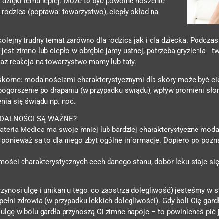
ię dzięki temu lepiej. Może to być powolne noszenie
o rodzica (poprawa: towarzystwo), ciepły okład na
kolejny trudny temat zarówno dla rodzica jak i dla dziecka. Podcz
est zimno lub ciepło w obrębie jamy ustnej, potrzeba gryzienia t
az reakcja na towarzystwo mamy lub taty.
skórne: modalnościami charakterystycznymi dla skóry może być cie
 pogorszenie po drapaniu (w przypadku świądu), wpływ promieni sł
enia się świądu np. noc.
DALNOŚCI SĄ WAŻNE?
Materia Medica ma swoje mniej lub bardziej charakterystyczne moda
ponieważ są to dla niego zbyt ogólne informacje. Dopiero po poz
ości charakterystycznych cech danego stanu, dobór leku staje się
 przynosi ulgę i unikaniu tego, co zaostrza dolegliwość) jesteśmy w
ełni zdrowia (w przypadku lekkich dolegliwości). Gdy boli Cię gardł
li ulgę w bólu gardła przynoszą Ci zimne napoje – to powinieneś pić 