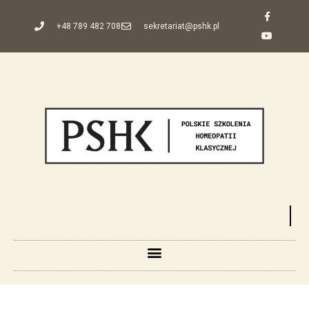
+48 789 482 708
sekretariat@pshk.pl