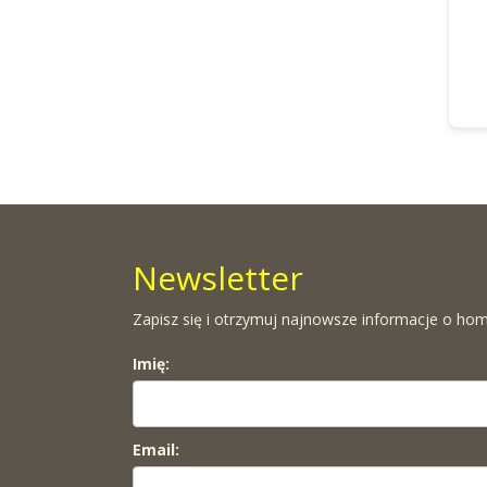
Newsletter
Zapisz się i otrzymuj najnowsze informacje o hom
Imię:
Email: