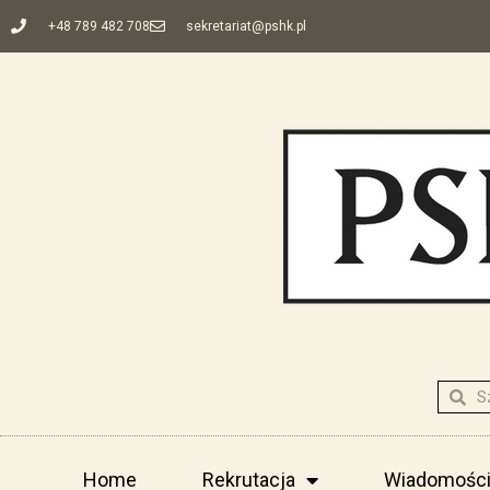
+48 789 482 708
sekretariat@pshk.pl
Home
Rekrutacja
Wiadomośc