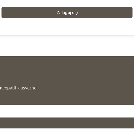
Zaloguj się
meopatii klasycznej