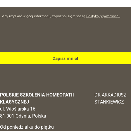
by uzyskać więcej informacji, zapoznaj się z naszą
Polityką prywatności.
Zapisz mnie!
POLSKIE SZKOLENIA HOMEOPATII
DR ARKADIUSZ
KLASYCZNEJ
STANKIEWICZ
ul. Wioślarska 16
81-001 Gdynia, Polska
Od poniedziałku do piątku