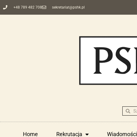
+48 789 482 708
sekretariat@pshk.pl
Home
Rekrutacja
Wiadomości