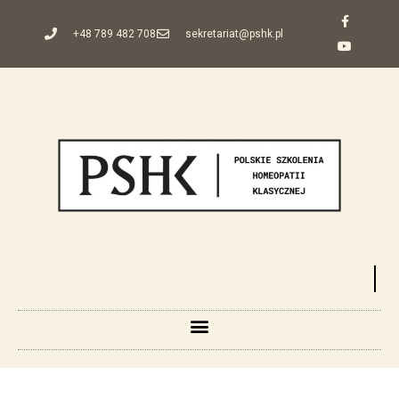
+48 789 482 708
sekretariat@pshk.pl