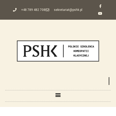
+48 789 482 708
sekretariat@pshk.pl