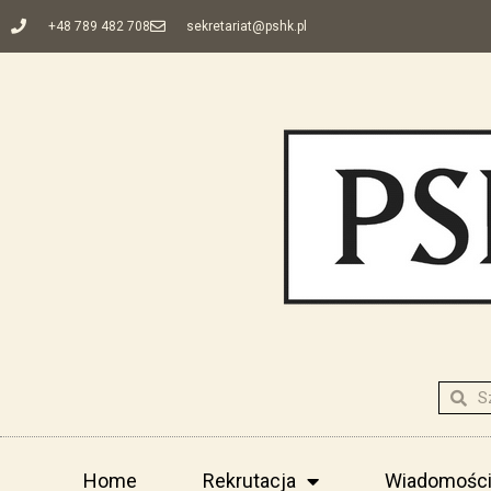
+48 789 482 708
sekretariat@pshk.pl
Home
Rekrutacja
Wiadomośc