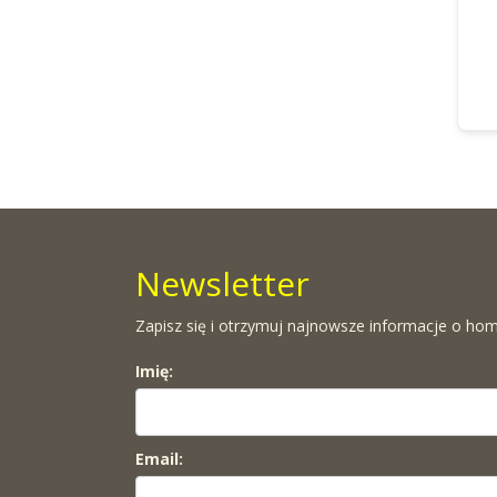
Newsletter
Zapisz się i otrzymuj najnowsze informacje o hom
Imię:
Email: