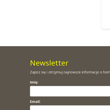
Newsletter
Zapisz się i otrzymuj najnowsze informacje o hom
Imię:
Email: