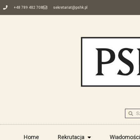
+48 789 482 708
sekretariat@pshk.pl
Home
Rekrutacja
Wiadomośc