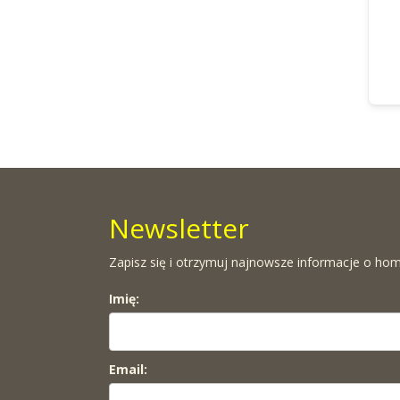
Newsletter
Zapisz się i otrzymuj najnowsze informacje o hom
Imię:
Email: