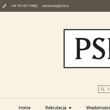
+48 789 482 708
sekretariat@pshk.pl
Home
Rekrutacja
Wiadomośc