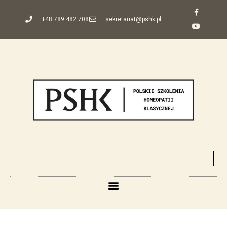
+48 789 482 708
sekretariat@pshk.pl