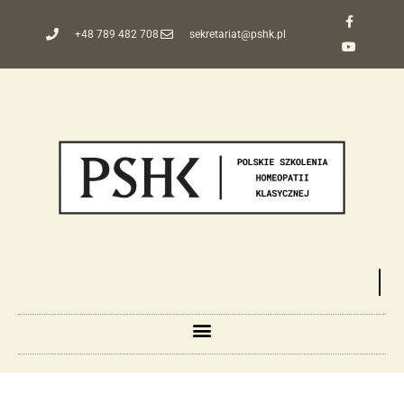
+48 789 482 708
sekretariat@pshk.pl