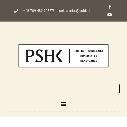
+48 789 482 708
sekretariat@pshk.pl