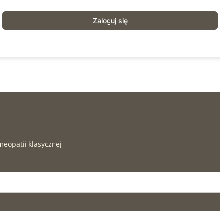
Zaloguj się
meopatii klasycznej