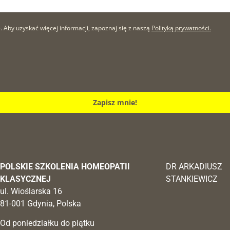
by uzyskać więcej informacji, zapoznaj się z naszą
Polityką prywatności.
Zapisz mnie!
POLSKIE SZKOLENIA HOMEOPATII
DR ARKADIUSZ
KLASYCZNEJ
STANKIEWICZ
ul. Wioślarska 16
81-001 Gdynia, Polska
Od poniedziałku do piątku