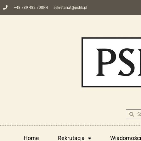
+48 789 482 708
sekretariat@pshk.pl
Home
Rekrutacja
Wiadomości