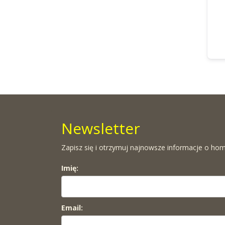
Newsletter
Zapisz się i otrzymuj najnowsze informacje o hom
Imię:
Email: