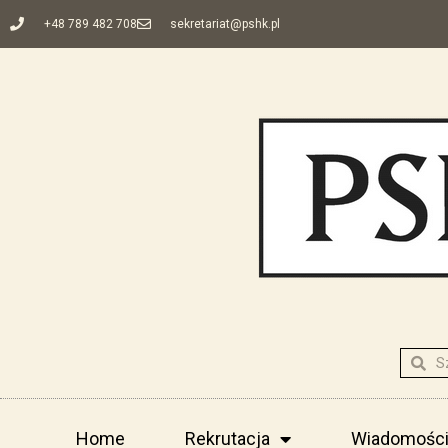
+48 789 482 708
sekretariat@pshk.pl
Home
Rekrutacja
Wiadomośc