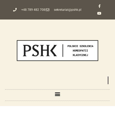
+48 789 482 708
sekretariat@pshk.pl