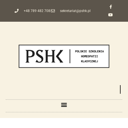
+48 789 482 708
sekretariat@pshk.pl