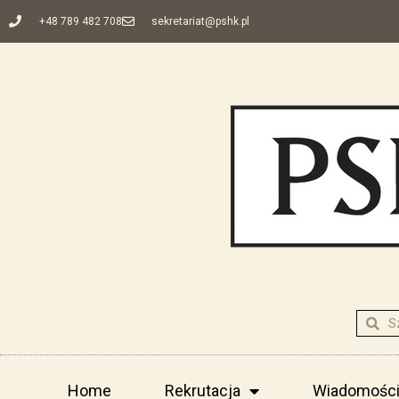
+48 789 482 708
sekretariat@pshk.pl
Home
Rekrutacja
Wiadomośc