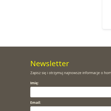
Newsletter
Zapisz się i otrzymuj najnowsze informacje o hom
Imię:
Email: