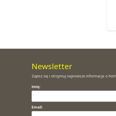
Newsletter
Zapisz się i otrzymuj najnowsze informacje o hom
Imię:
Email: