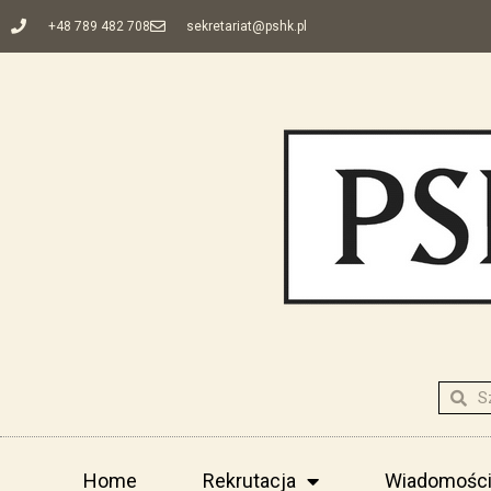
+48 789 482 708
sekretariat@pshk.pl
Home
Rekrutacja
Wiadomośc