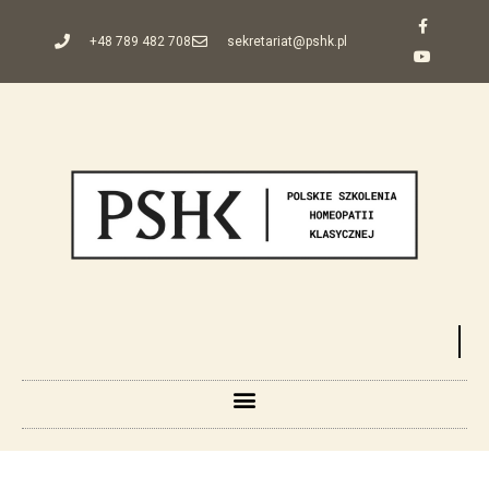
+48 789 482 708
sekretariat@pshk.pl