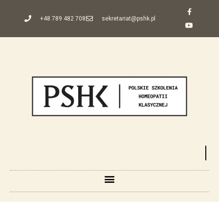
+48 789 482 708
sekretariat@pshk.pl