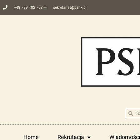
+48 789 482 708
sekretariat@pshk.pl
Home
Rekrutacja
Wiadomości