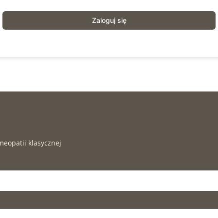
Zaloguj się
meopatii klasycznej