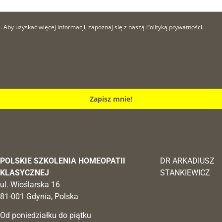
by uzyskać więcej informacji, zapoznaj się z naszą
Polityką prywatności.
Zapisz mnie!
POLSKIE SZKOLENIA HOMEOPATII
DR ARKADIUSZ
KLASYCZNEJ
STANKIEWICZ
ul. Wioślarska 16
81-001 Gdynia, Polska
Od poniedziałku do piątku