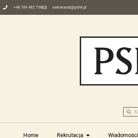
+48 789 482 708
sekretariat@pshk.pl
Home
Rekrutacja
Wiadomośc