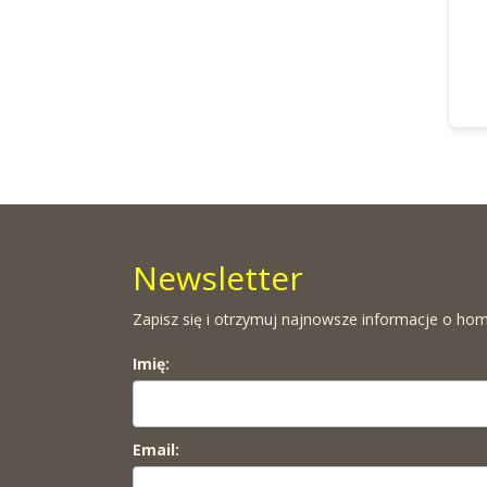
Newsletter
Zapisz się i otrzymuj najnowsze informacje o hom
Imię:
Email: