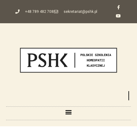
+48 789 482 708
sekretariat@pshk.pl