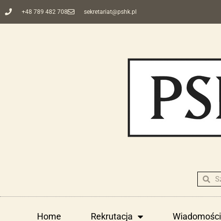
+48 789 482 708
sekretariat@pshk.pl
Home
Rekrutacja
Wiadomości