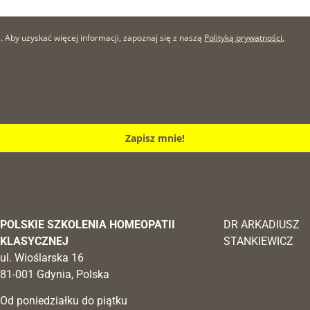
by uzyskać więcej informacji, zapoznaj się z naszą
Polityką prywatności.
Zapisz mnie!
POLSKIE SZKOLENIA HOMEOPATII
DR ARKADIUSZ
KLASYCZNEJ
STANKIEWICZ
ul. Wioślarska 16
81-001 Gdynia, Polska
Od poniedziałku do piątku