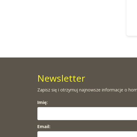
Newsletter
Zapisz się i otrzymuj najnowsze informacje o hom
Imię:
Email: