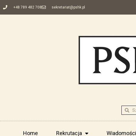
+48 789 482 708
sekretariat@pshk.pl
Home
Rekrutacja
Wiadomośc