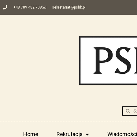
+48 789 482 708
sekretariat@pshk.pl
Home
Rekrutacja
Wiadomośc