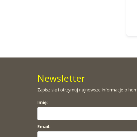
Newsletter
Zapisz się i otrzymuj najnowsze informacje o hom
Imię:
Email: