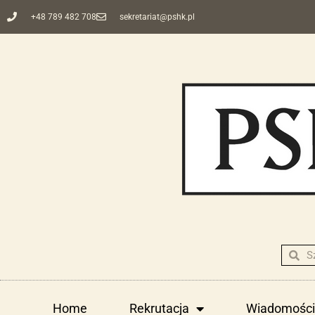
+48 789 482 708
sekretariat@pshk.pl
Home
Rekrutacja
Wiadomości