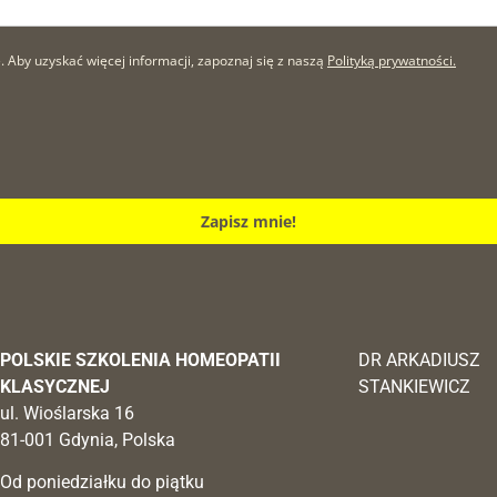
by uzyskać więcej informacji, zapoznaj się z naszą
Polityką prywatności.
Zapisz mnie!
POLSKIE SZKOLENIA HOMEOPATII
DR ARKADIUSZ
KLASYCZNEJ
STANKIEWICZ
ul. Wioślarska 16
81-001 Gdynia, Polska
Od poniedziałku do piątku