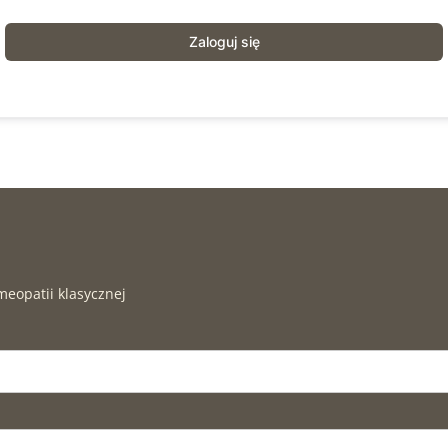
Zaloguj się
meopatii klasycznej