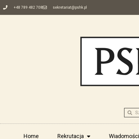
+48 789 482 708
sekretariat@pshk.pl
Home
Rekrutacja
Wiadomośc