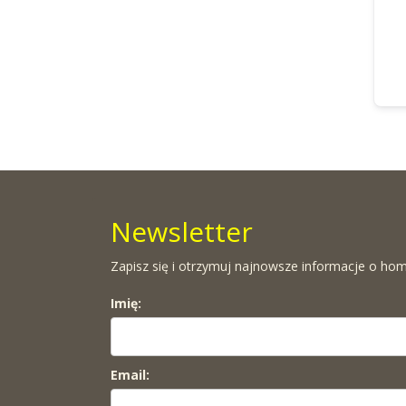
Newsletter
Zapisz się i otrzymuj najnowsze informacje o hom
Imię:
Email: