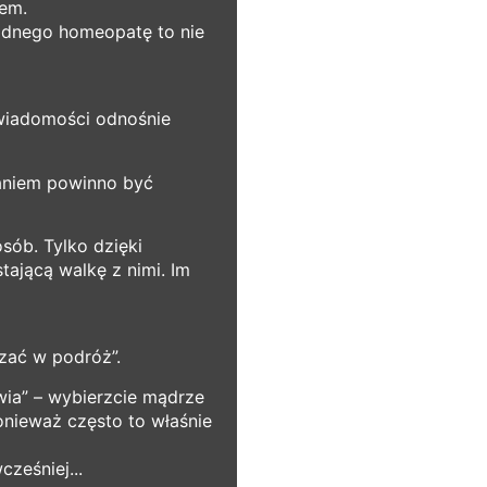
hem.
żadnego homeopatę to nie
świadomości odnośnie
ązaniem powinno być
sób. Tylko dzięki
ającą walkę z nimi. Im
szać w podróż”.
wia” – wybierzcie mądrze
onieważ często to właśnie
ześniej...