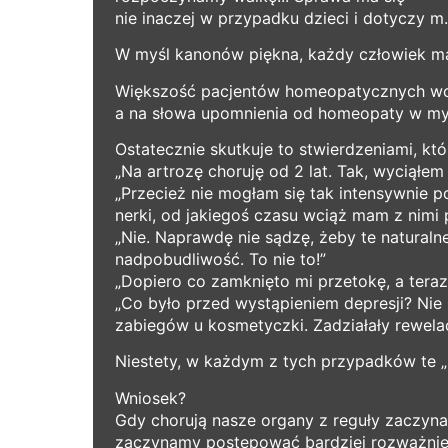
nie inaczej w przypadku dzieci i dotyczy m.i
W myśl kanonów piękna, każdy człowiek ma 
Większość pacjentów homeopatycznych wciąż
a na słowa upomnienia od homeopaty w myśl
Ostatecznie skutkuje to stwierdzeniami, kt
„Na artrozę choruję od 2 lat. Tak, wyciąłem
„Przecież nie mogłam się tak intensywnie p
nerki, od jakiegoś czasu wciąż mam z nimi 
„Nie. Naprawdę nie sądzę, żeby te natura
nadpobudliwość. To nie to!”
„Dopiero co zamknięto mi przetokę, a tera
„Co było przed wystąpieniem depresji? Nie p
zabiegów u kosmetyczki. Zadziałały rewelac
Niestety, w każdym z tych przypadków te „n
Wniosek?
Gdy chorują nasze organy z reguły zaczyna
zaczynamy postępować bardziej rozważnie. 