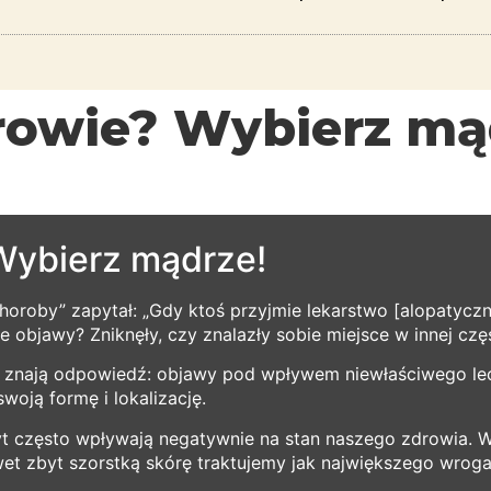
rowie? Wybierz mą
Wybierz mądrze!
oroby” zapytał: „Gdy ktoś przyjmie lekarstwo [alopatyczne
e objawy? Zniknęły, czy znalazły sobie miejsce w innej częś
kę znają odpowiedź: objawy pod wpływem niewłaściwego le
woją formę i lokalizację.
yt często wpływają negatywnie na stan naszego zdrowia. W
nawet zbyt szorstką skórę traktujemy jak największego wrog