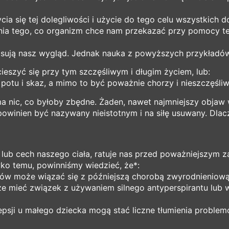
a się tej dolegliwości i użycie do tego celu wszystkich 
enia tego, co organizm chce nam przekazać przy pomocy t
sują nasz wygląd. Jednak nauka z powyższych przykładów 
ieszyć się przy tym szczęśliwym i długim życiem, lub:
otu i skaz, a mimo to być poważnie chorzy i nieszczęśliw
a nic, co byłoby zbędne. Żaden, nawet najmniejszy objaw 
 powinien być nazywany nieistotnym i na siłę usuwany. Dl
” lub cech naszego ciała, ratuje nas przed poważniejszym 
ko temu, powinniśmy wiedzieć, że*:
ów może wiązać się z późniejszą chorobą zwyrodnieniową 
e mieć związek z używaniem silnego antyperspirantu lub
epsji u małego dziecka mogą stać liczne tłumienia proble