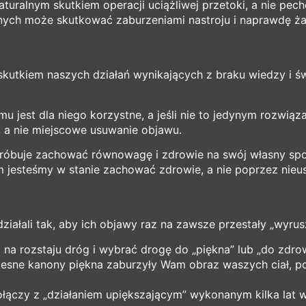
aturalnym skutkiem operacji uciążliwej przetoki, a nie pec
órnych może skutkować zaburzeniami nastroju i naprawdę 
o skutkiem naszych działań wynikających z braku wiedzy i 
izmu jest dla niego korzystne, a jeśli nie to jedynym rozwi
e, a nie miejscowe usuwanie objawu.
próbuje zachować równowagę i zdrowie na swój własny spo
jesteśmy w stanie zachować zdrowie, a nie poprzez nieust
ziałali tak, aby ich objawy raz na zawsze przestały „wyru
 na rozstaju dróg i wybrać drogę do „piękna” lub „do zdro
zesne kanony piękna zaburzyły Wam obraz waszych ciał, p
połączy z „działaniem upiększającym” wykonanym kilka lat wc