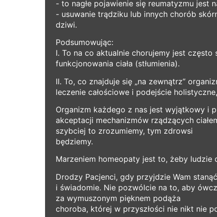
- to nagłe pojawienie się reumatyzmu jest n
- usuwanie trądziku lub innych chorób sk
dziwi.
Podsumowując:
I. To na co aktualnie chorujemy jest częst
funkcjonowania ciała (stłumienia).
II. To, co znajduje się „na zewnątrz” organ
leczenie całościowe i podejście holistyczn
Organizm każdego z nas jest wyjątkowy i 
akceptacji mechanizmów rządzących ciałem 
szybciej to zrozumiemy, tym zdrowsi
będziemy.
Marzeniem homeopaty jest to, żeby ludzie d
Drodzy Pacjenci, gdy przyjdzie Wam stanąć
i świadomie. Nie pozwólcie na to, aby ówc
za wymuszonym pięknem podąża
choroba, której w przyszłości nie nikt nie 