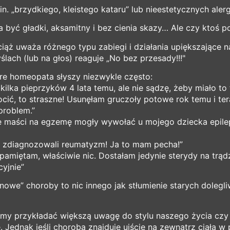
n. „brzydkiego, kleistego kataru” lub nieestetycznych alerg
być gładki, aksamitny i bez cienia skazy… Ale czy ktoś p
 uważa różnego typu zabiegi i działania upiększające na
ach (lub na głos) reaguje „No bez przesady!!!"
óre homeopata słyszy niezwykle często:
 kilka pieprzyków 4 lata temu, ale nie sądzę, żeby miało to 
ocić, to straszne! Usunęłam gruczoły potowe rok temu i t
problem.”
lne maści na egzemę mogły wywołać u mojego dziecka epil
z zdiagnozowali reumatyzm! Ja to mam pecha!”
amiętam, właściwie nic. Dostałam jedynie sterydy na trądzi
yjnie”
owe” choroby to nic innego jak stłumienie starych dolegli
my przykładać większą uwagę do stylu naszego życia czy 
Jednak jeśli choroba znajduje ujście na zewnątrz ciała w