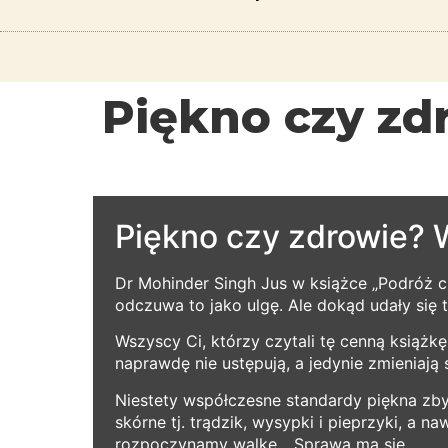
Piękno czy zd
Piękno czy zdrowie? 
Dr Mohinder Singh Jus w książce „Podróż ch
odczuwa to jako ulgę. Ale dokąd udały się t
Wszyscy Ci, którzy czytali tę cenną książ
naprawdę nie ustępują, a jedynie zmieniają s
Niestety współczesne standardy piękna zb
skórne tj. trądzik, wysypki i pieprzyki, a 
rozpoczynamy walkę... Sprawa ma się