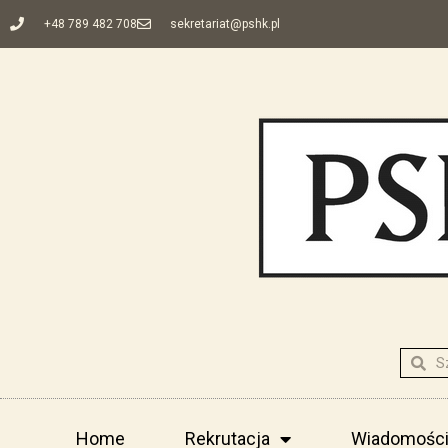
+48 789 482 708
sekretariat@pshk.pl
Home
Rekrutacja
Wiadomośc