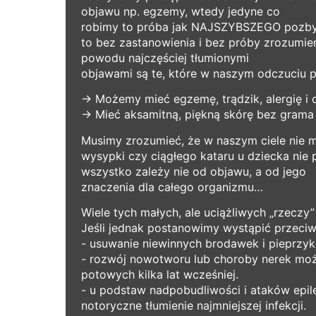
objawu np. egzemy, wtedy jedyne co
robimy to próba jak NAJSZYBSZEGO pozbyci
to bez zastanowienia i bez próby zrozumi
powodu najczęściej tłumionymi
objawami są te, które w naszym odczuciu p
→ Możemy mieć egzemę, trądzik, alergię i c
→ Mieć aksamitną, piękną skórę bez grama p
Musimy zrozumieć, że w naszym ciele nie m
wysypki czy ciągłego kataru u dziecka nie
wszystko zależy nie od objawu, a od jego
znaczenia dla całego organizmu…
Wiele tych małych, ale uciążliwych „rzeczy
Jeśli jednak postanowimy wystąpić przeciw
- usuwanie niewinnych brodawek i pieprzyk
- rozwój nowotworu lub choroby nerek moż
potowych kilka lat wcześniej.
- u podstaw nadpobudliwości i ataków epil
notoryczne tłumienie najmniejszej infekcji.