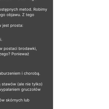
dostępnych metod. Robimy
ego objawu. Z tego
jest prosta:
i.
w postaci brodawki,
aczego? Ponieważ
zaburzeniem i chorobą.
stawów (ale nie tylko)
 wypalaniem gruczołów
mów skórnych lub