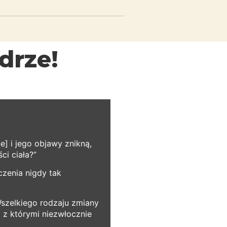
drze!
] i jego objawy znikną,
ci ciała?”
czenia nigdy tak
szelkiego rodzaju zmiany
a z którymi niezwłocznie