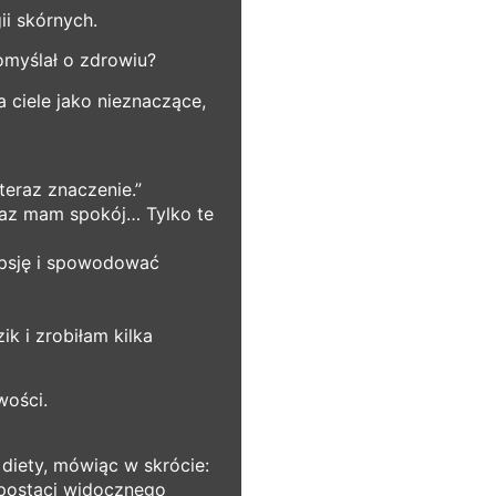
ii skórnych.
omyślał o zdrowiu?
 ciele jako nieznaczące,
teraz znaczenie.”
eraz mam spokój… Tylko te
epsję i spowodować
k i zrobiłam kilka
wości.
diety, mówiąc w skrócie:
 postaci widocznego