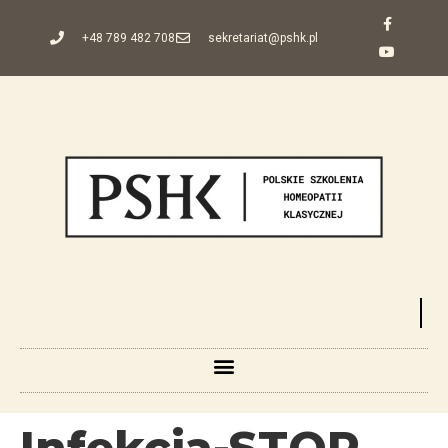
+48 789 482 708
sekretariat@pshk.pl
Infekcja-STOP