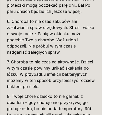
ploteczki mogą poczekać parę dni.. Ba! Po
paru dniach będzie ich jeszcze więcej!
6. Choroba to nie czas zakupów ani
załatwiania spraw urzędowych. Stres i walka
o swoje racje z Panią w okienku może
pogłębić Twoją chorobę. Weź urlop i
odpocznij. Nie próbuj w tym czasie
nadganiać zaległych spraw.
7. Choroba to nie czas na aktywność. Dzieci
w tym czasie powinny unikać skakania po
łóżku. W przypadku infekcji bakteryjnych
możemy w ten sposób przyśpieszyć rozsiew
bakterii po ciele.
8. Twoje chore dziecko to nie garnek z
obiadem – gdy choruje nie przykrywaj go
grubą kołdrą, bo nie odda temperatury. Rób
to, o co w danej chwili prosi – dziecko wie,