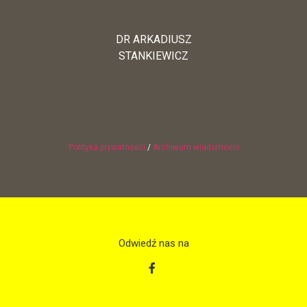
DR ARKADIUSZ
STANKIEWICZ
Polityka prywatności
/
Archiwum wiadomości
Odwiedź nas na